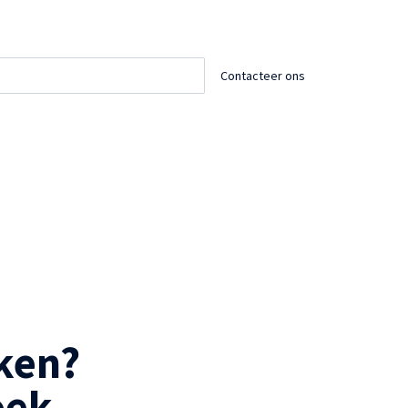
Contacteer ons
en? 

oek.