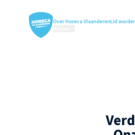
Over Horeca Vlaanderen
Lid worde
Nieuws
Horeca Academie
Ledenv
Verd
Onz