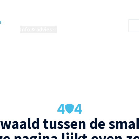
n
oordelen
Info & advies
Projecten
4
4
waald tussen de smak
e pagina lijkt even z