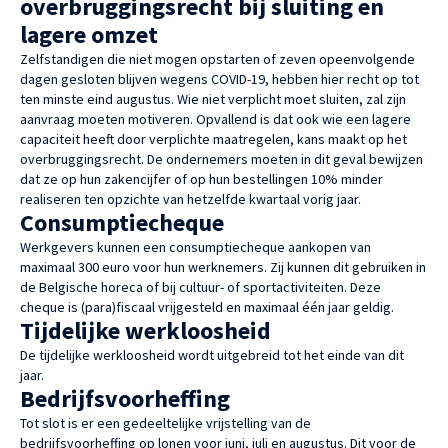
overbruggingsrecht bij sluiting en
lagere omzet
Zelfstandigen die niet mogen opstarten of zeven opeenvolgende
dagen gesloten blijven wegens COVID-19, hebben hier recht op tot
ten minste eind augustus. Wie niet verplicht moet sluiten, zal zijn
aanvraag moeten motiveren. Opvallend is dat ook wie een lagere
capaciteit heeft door verplichte maatregelen, kans maakt op het
overbruggingsrecht. De ondernemers moeten in dit geval bewijzen
dat ze op hun zakencijfer of op hun bestellingen 10% minder
realiseren ten opzichte van hetzelfde kwartaal vorig jaar.
Consumptiecheque
Werkgevers kunnen een consumptiecheque aankopen van
maximaal 300 euro voor hun werknemers. Zij kunnen dit gebruiken in
de Belgische horeca of bij cultuur- of sportactiviteiten. Deze
cheque is (para)fiscaal vrijgesteld en maximaal één jaar geldig.
Tijdelijke werkloosheid
De tijdelijke werkloosheid wordt uitgebreid tot het einde van dit
jaar.
Bedrijfsvoorheffing
Tot slot is er een gedeeltelijke vrijstelling van de
bedrijfsvoorheffing op lonen voor juni, juli en augustus. Dit voor de