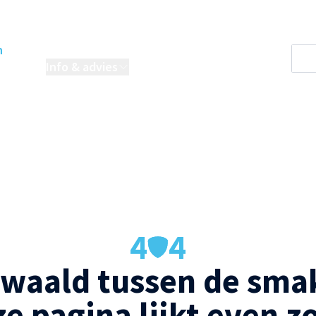
n
oordelen
Info & advies
Projecten
4
4
waald tussen de smak
e pagina lijkt even z