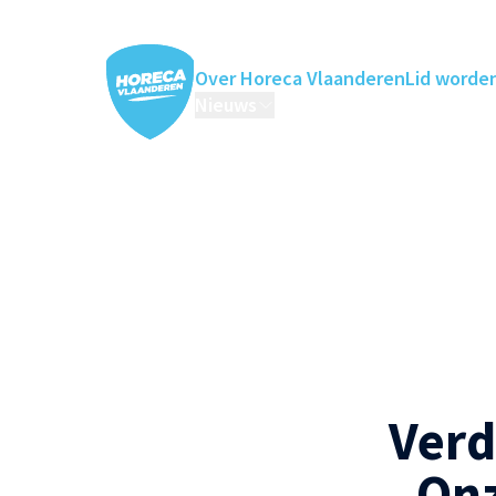
Over Horeca Vlaanderen
Lid worde
Nieuws
Horeca Academie
Ledenv
Verd
Onz