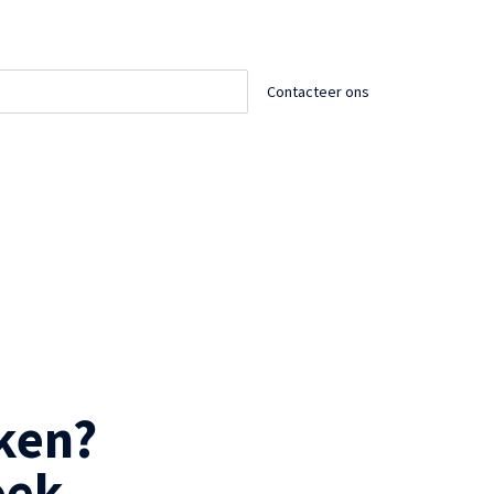
Contacteer ons
en? 

oek.