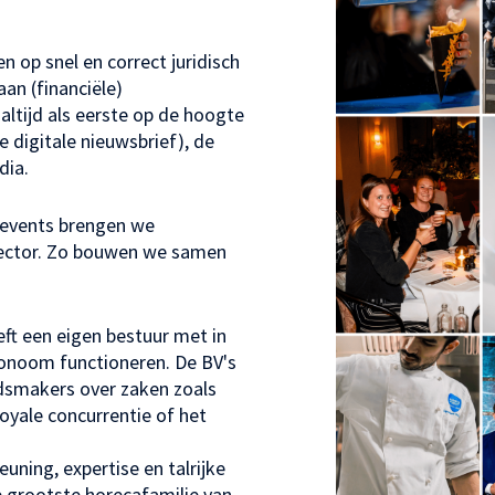
 op snel en correct juridisch
an (financiële)
 altijd als eerste op de hoogte
e digitale nieuwsbrief), de
dia.
kevents brengen we
sector. Zo bouwen we samen
eft een eigen bestuur met in
tonoom functioneren. De BV's
eidsmakers over zaken zoals
oyale concurrentie of het
uning, expertise en talrijke
e grootste horecafamilie van