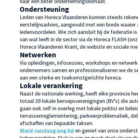
naar een beter ondernemingsklimaat.
Ondersteuning
Leden van Horeca Vlaanderen kunnen steeds rekenen
eerstelijnsadvies, aangevuld met een brede waaier a
ledenvoordelen. Wie zich aansluit bij de federatie is
van wat leeft in de sector via de Horeca FLASH (onz
Horeca Vlaanderen Krant, de website en sociale me
Netwerken
Via opleidingen, infosessies, workshops en netwer
ondernemers samen en professionaliseren we de 
aan een sterke en toekomstgerichte horeca.
Lokale verankering
Naast de nationale werking, heeft elke provincie he
totaal 39 lokale beroepsverenigingen (BV’s) die au
gaan ook zelf in overleg met lokale politici en bel
terrassenreglementering, parkeerproblematiek, del
afschaffen van bepaalde taksen.
Word vandaag nog lid
en geniet van onze onderste
ledenvoordelen. Sluit je aan en maak deel uit van d