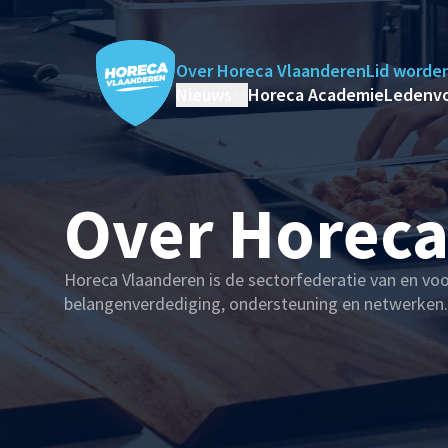
Over Horeca Vlaanderen
Lid worde
Nieuws
Horeca Academie
Ledenv
Over Horeca
Horeca Vlaanderen is de sectorfederatie van en voor
belangenverdediging, ondersteuning en netwerken.