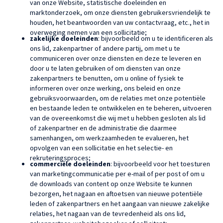
van onze Website, statistische doeleinden en
marktonderzoek, om onze diensten gebruikersvriendelijk te
houden, het beantwoorden van uw contactvraag, etc., het in
overweging nemen van een sollicitatie;
zakelijke doeleinden
: bijvoorbeeld om u te identificeren als
ons lid, zakenpartner of andere partij, om met u te
communiceren over onze diensten en deze te leveren en
door u te laten gebruiken of om diensten van onze
zakenpartners te benutten, om u online of fysiek te
informeren over onze werking, ons beleid en onze
gebruiksvoorwaarden, om de relaties met onze potentiële
en bestaande leden te ontwikkelen en te beheren, uitvoeren
van de overeenkomst die wij met u hebben gesloten als lid
of zakenpartner en de administratie die daarmee
samenhangen, om werkzaamheden te evalueren, het
opvolgen van een sollicitatie en het selectie- en
rekruteringsproces;
commerciële doeleinden
: bijvoorbeeld voor het toesturen
van marketingcommunicatie per e-mail of per post of om u
de downloads van content op onze Website te kunnen
bezorgen, het nagaan en aftoetsen van nieuwe potentiële
leden of zakenpartners en het aangaan van nieuwe zakelijke
relaties, het nagaan van de tevredenheid als ons lid,