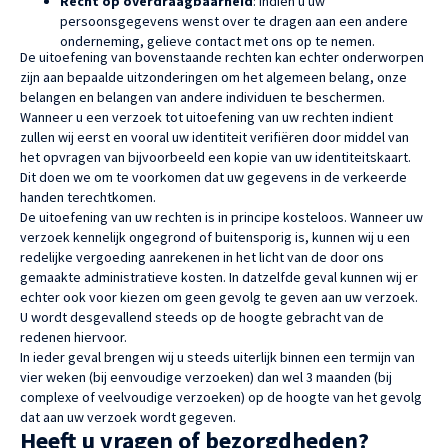
Recht op overdraagbaarheid
: indien u uw
persoonsgegevens wenst over te dragen aan een andere
onderneming, gelieve contact met ons op te nemen.
De uitoefening van bovenstaande rechten kan echter onderworpen
zijn aan bepaalde uitzonderingen om het algemeen belang, onze
belangen en belangen van andere individuen te beschermen.
Wanneer u een verzoek tot uitoefening van uw rechten indient
zullen wij eerst en vooral uw identiteit verifiëren door middel van
het opvragen van bijvoorbeeld een kopie van uw identiteitskaart.
Dit doen we om te voorkomen dat uw gegevens in de verkeerde
handen terechtkomen.
De uitoefening van uw rechten is in principe kosteloos. Wanneer uw
verzoek kennelijk ongegrond of buitensporig is, kunnen wij u een
redelijke vergoeding aanrekenen in het licht van de door ons
gemaakte administratieve kosten. In datzelfde geval kunnen wij er
echter ook voor kiezen om geen gevolg te geven aan uw verzoek.
U wordt desgevallend steeds op de hoogte gebracht van de
redenen hiervoor.
In ieder geval brengen wij u steeds uiterlijk binnen een termijn van
vier weken (bij eenvoudige verzoeken) dan wel 3 maanden (bij
complexe of veelvoudige verzoeken) op de hoogte van het gevolg
dat aan uw verzoek wordt gegeven.
Heeft u vragen of bezorgdheden?