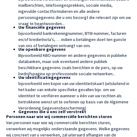
mailberichten, telefoongesprekken, sociale media,
ingevulde contactformulieren en alle andere
persoonsgegevens die u ons bezorgt die relevant zijn om uw
vraag te beantwoorden...
Uw financiële gegevens
bijvoorbeeld bankrekeningnummer, BTW-nummer, facturen
en/of kredietnota’s, … indien u betalingen doet ten gunste
van ons of betalingen ontvangt van ons
Uw openbare gegevens
Bijvoorbeeld KBO-nummer en andere gegevens in publieke
databanken, maar ook eventueel andere publiek
beschikbare gegevens zoals berichten in de pers, op uw
bedrijfspagina op professionele sociale netwerken...
Uw identificatiegegevens
bijvoorbeeld een kopie van uw identiteitskaart (uitsluitend in
het kader van enkele specifieke gevallen bijv. om uw
identiteit te verifiëren wanneer u één van uw rechten als
betrokkene wenst uit te oefenen op basis van de Algemene
Verordening Gegevensbescherming)
Gegevens die u ons zelf verstrekt
Personen naar wie wij commerciële berichten sturen
Van personen naar wie wij commerciële berichten sturen,
verwerken wij mogelijks onderstaande gegevens. Welke gegevens
wij concreet van u verwerken, zal uiteraard afhangen van de