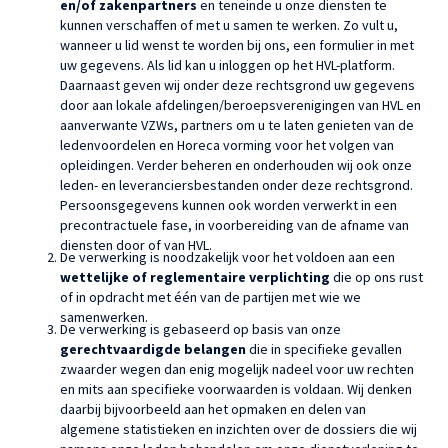
en/of zakenpartners
en teneinde u onze diensten te
kunnen verschaffen of met u samen te werken. Zo vult u,
wanneer u lid wenst te worden bij ons, een formulier in met
uw gegevens. Als lid kan u inloggen op het HVL-platform.
Daarnaast geven wij onder deze rechtsgrond uw gegevens
door aan lokale afdelingen/beroepsverenigingen van HVL en
aanverwante VZWs, partners om u te laten genieten van de
ledenvoordelen en Horeca vorming voor het volgen van
opleidingen. Verder beheren en onderhouden wij ook onze
leden- en leveranciersbestanden onder deze rechtsgrond.
Persoonsgegevens kunnen ook worden verwerkt in een
precontractuele fase, in voorbereiding van de afname van
diensten door of van HVL.
De verwerking is noodzakelijk voor het voldoen aan een
wettelijke of reglementaire verplichting
die op ons rust
of in opdracht met één van de partijen met wie we
samenwerken.
De verwerking is gebaseerd op basis van onze
gerechtvaardigde belangen
die in specifieke gevallen
zwaarder wegen dan enig mogelijk nadeel voor uw rechten
en mits aan specifieke voorwaarden is voldaan. Wij denken
daarbij bijvoorbeeld aan het opmaken en delen van
algemene statistieken en inzichten over de dossiers die wij