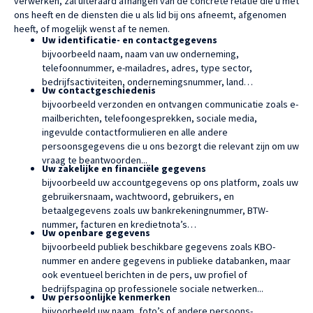
verwerken, zal uiteraard afhangen van de concrete relatie die u met
ons heeft en de diensten die u als lid bij ons afneemt, afgenomen
heeft, of mogelijk wenst af te nemen.
Uw identificatie- en contactgegevens
bijvoorbeeld naam, naam van uw onderneming,
telefoonnummer, e-mailadres, adres, type sector,
bedrijfsactiviteiten, ondernemingsnummer, land…
Uw contactgeschiedenis
bijvoorbeeld verzonden en ontvangen communicatie zoals e-
mailberichten, telefoongesprekken, sociale media,
ingevulde contactformulieren en alle andere
persoonsgegevens die u ons bezorgt die relevant zijn om uw
vraag te beantwoorden...
Uw zakelijke en financiële gegevens
bijvoorbeeld uw accountgegevens op ons platform, zoals uw
gebruikersnaam, wachtwoord, gebruikers, en
betaalgegevens zoals uw bankrekeningnummer, BTW-
nummer, facturen en kredietnota’s…
Uw openbare gegevens
bijvoorbeeld publiek beschikbare gegevens zoals KBO-
nummer en andere gegevens in publieke databanken, maar
ook eventueel berichten in de pers, uw profiel of
bedrijfspagina op professionele sociale netwerken...
Uw persoonlijke kenmerken
bijvoorbeeld uw naam, foto’s of andere persoons-