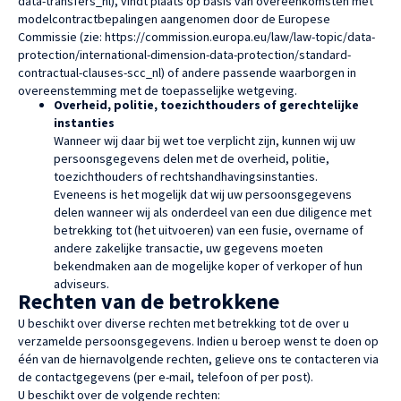
data-transfers_nl), vindt plaats op basis van overeenkomsten met
modelcontractbepalingen aangenomen door de Europese
Commissie (zie: https://commission.europa.eu/law/law-topic/data-
protection/international-dimension-data-protection/standard-
contractual-clauses-scc_nl) of andere passende waarborgen in
overeenstemming met de toepasselijke wetgeving.
Overheid, politie, toezichthouders of gerechtelijke
instanties
Wanneer wij daar bij wet toe verplicht zijn, kunnen wij uw
persoonsgegevens delen met de overheid, politie,
toezichthouders of rechtshandhavingsinstanties.
Eveneens is het mogelijk dat wij uw persoonsgegevens
delen wanneer wij als onderdeel van een due diligence met
betrekking tot (het uitvoeren) van een fusie, overname of
andere zakelijke transactie, uw gegevens moeten
bekendmaken aan de mogelijke koper of verkoper of hun
adviseurs.
Rechten van de betrokkene
U beschikt over diverse rechten met betrekking tot de over u
verzamelde persoonsgegevens. Indien u beroep wenst te doen op
één van de hiernavolgende rechten, gelieve ons te contacteren via
de contactgegevens (per e-mail, telefoon of per post).
U beschikt over de volgende rechten: