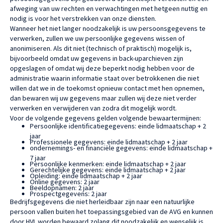
afweging van uw rechten en verwachtingen met hetgeen nuttig en
nodig is voor het verstrekken van onze diensten.
Wanneer het niet langer noodzakelijk is uw persoonsgegevens te
verwerken, zullen we uw persoonlijke gegevens wissen of
anonimiseren. Als dit niet (technisch of praktisch) mogelijk is,
bijvoorbeeld omdat uw gegevens in back-uparchieven zijn
opgeslagen of omdat wij deze beperkt nodig hebben voor de
administratie waarin informatie staat over betrokkenen die niet
willen dat we in de toekomst opnieuw contact met hen opnemen,
dan bewaren wij uw gegevens maar zullen wij deze niet verder
verwerken en verwijderen van zodra dit mogelijk wordt.
Voor de volgende gegevens gelden volgende bewaartermijnen:
Persoonlijke identificatiegegevens: einde lidmaatschap + 2
jaar
Professionele gegevens: einde lidmaatschap + 2 jaar
ondernemings- en financiële gegevens: einde lidmaatschap +
7 jaar
Persoonlijke kenmerken: einde lidmaatschap + 2 jaar
Gerechtelijke gegevens: einde lidmaatschap + 2 jaar
Opleiding: einde lidmaatschap + 2 jaar
Online gegevens: 2 jaar
Beeldopnamen: 2 jaar
Prospectgegevens: 2 jaar
Bedrijfsgegevens die niet herleidbaar zijn naar een natuurlijke
persoon vallen buiten het toepassingsgebied van de AVG en kunnen
door HVL worden bewaard zolang dit noodzakelijk en wenselijk is.