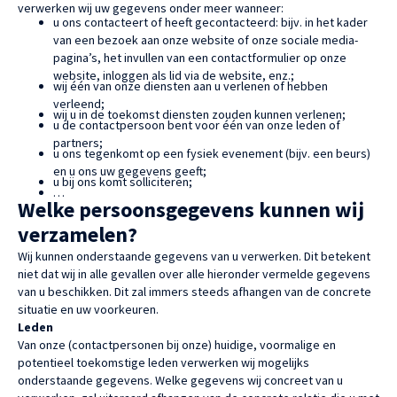
verwerken wij uw gegevens onder meer wanneer:
u ons contacteert of heeft gecontacteerd: bijv. in het kader
van een bezoek aan onze website of onze sociale media-
pagina’s, het invullen van een contactformulier op onze
website, inloggen als lid via de website, enz.;
wij één van onze diensten aan u verlenen of hebben
verleend;
wij u in de toekomst diensten zouden kunnen verlenen;
u de contactpersoon bent voor één van onze leden of
partners;
u ons tegenkomt op een fysiek evenement (bijv. een beurs)
en u ons uw gegevens geeft;
u bij ons komt solliciteren;
…
Welke persoonsgegevens kunnen wij
verzamelen?
Wij kunnen onderstaande gegevens van u verwerken. Dit betekent
niet dat wij in alle gevallen over alle hieronder vermelde gegevens
van u beschikken. Dit zal immers steeds afhangen van de concrete
situatie en uw voorkeuren.
Leden
Van onze (contactpersonen bij onze) huidige, voormalige en
potentieel toekomstige leden verwerken wij mogelijks
onderstaande gegevens. Welke gegevens wij concreet van u