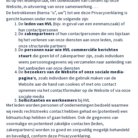
lid op het ledenportaal, het downloaden van content op onze
Website, in uitvoering van onze samenwerking… .
De betrokkenen (hierna “u”, uw”) tot wie deze Privacyverklaring is
gericht kunnen onder meer de volgende zijn:
De
leden van HVL
(bijv. in geval van een eenmanszaak) of
hun contactpersonen
De
zakenpartners
of hun contactpersonen die ons bijstaan
bij het verlenen van onze diensten aan onze leden, zoals
onze structurele partners
De
personen naar wie HVL commerciële berichten
stuurt
die geen lid of zakenpartner zijn, zoals individuen
wiens persoonsgegevens wij verzamelen naar aanleiding van
het aanbieden van onze diensten
De
bezoekers van de Website of onze sociale media-
pagina’s
, zoals individuen die gebruik maken van de
Website aan de hand van cookies of met ons contact
opnemen via het contactformulier op de Website of via onze
sociale media
Sollicitanten en werknemers
bij HVL
Met leden worden personen of ondernemingen bedoeld waarmee
wij reeds rechtstreeks contact hebben gehad en (potentieel) een
lidmaatschap hebben of gaan hebben. Ook de gegevens van
voormalige en potentieel zakelijke contacten (leden,
zakenpartners) worden zo goed en zorgvuldig mogelijk behandeld
en beveiligd, conform deze Privacyverklaring.