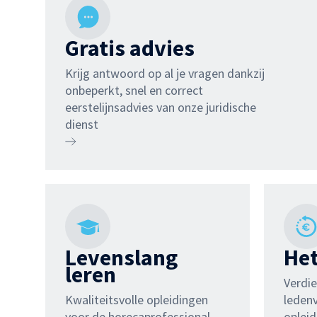
Gratis advies
Krijg antwoord op al je vragen dankzij
onbeperkt, snel en correct
eerstelijnsadvies van onze juridische
dienst
Levenslang
Het
leren
Verdie
Kwaliteitsvolle opleidingen
leden
voor de horecaprofessional
oplei