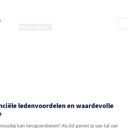
n
oordelen
Info & advies
Projecten
nanciële ledenvoordelen en waardevolle
e
nvoudig kan terugverdienen? Als lid geniet je van tal van