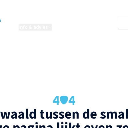
n
oordelen
Info & advies
Projecten
4
4
waald tussen de smak
e pagina lijkt even z