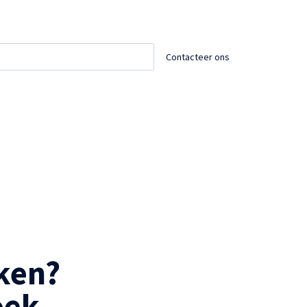
Contacteer ons
en? 

oek.