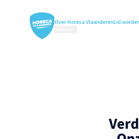
Over Horeca Vlaanderen
Lid worde
Nieuws
Horeca Academie
Ledenv
Verd
Onz