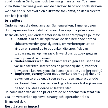
vond plaats in Genk, waar ook toenmalig minister van Toerisme
Zuhal Demir aanwezig was. Aan de hand van hands-on tools streven
we naar een succesvolle en duurzame toekomst, en dat in slechts
een half jaar tijd.
Drie pijlers
Ondernemers die deelname aan Samenwerken, Samengroeien
doorliepen een traject dat gebaseerd was op drie pijlers: een
financiële scan, een ondernemersscan en een ‘employee journey’.
Financiële scan:
De cijfers van de deelnemende horeca-
uitbaters werden geanalyseerd, om verbeterpunten te
vinden en remedies te bedenken die specifiek van
toepassing zijn op hun zaak. Er werd dus op zoek gegaan
naar optimaal rendement.
Ondernemersscan:
De deelnemers krijgen een juist beeld
van hun sterktes, interesses en persoonlijkheid, zodat er
bewustere keuzes gemaakt kunnen worden voor het bedrijf.
Employee journey:
Door medewerkers de mogelijkheid te
geven om te groeien, blijven ze voor een langere periode
aan boord. Een goeie begeleiding is hier noodzakelijk en was
de focus bij deze derde en laatste stap.
De combinatie van de drie pijlers stelde ondernemers in staat hun
zaak te versterken op zowel strategisch, operationeel als
financieel vlak.
Resultaten en impact