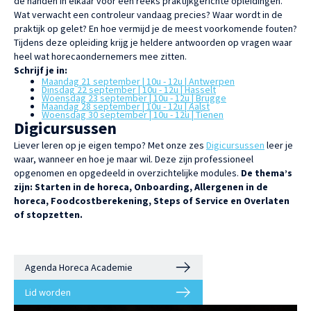
de handen in elkaar voor een reeks praktijkgerichte opleidingen.
Wat verwacht een controleur vandaag precies? Waar wordt in de
praktijk op gelet? En hoe vermijd je de meest voorkomende fouten?
Tijdens deze opleiding krijg je heldere antwoorden op vragen waar
heel wat horecaondernemers mee zitten.
Schrijf je in:
Maandag 21 september | 10u - 12u | Antwerpen
Dinsdag 22 september | 10u - 12u | Hasselt
Woensdag 23 september | 10u - 12u | Brugge
Maandag 28 september | 10u - 12u | Aalst
Woensdag 30 september | 10u - 12u | Tienen
Digicursussen
Liever leren op je eigen tempo? Met onze zes
Digicursussen
leer je
waar, wanneer en hoe je maar wil. Deze zijn professioneel
opgenomen en opgedeeld in overzichtelijke modules.
De thema’s
zijn: Starten in de horeca, Onboarding, Allergenen in de
horeca, Foodcostberekening, Steps of Service en Overlaten
of stopzetten.
Agenda Horeca Academie
Lid worden