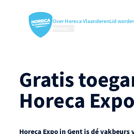
Over Horeca Vlaanderen
Lid worde
Nieuws
Horeca Academie
Ledenv
Gratis toega
Horeca Exp
Horeca Expo in Gent is dé vakbeurs v