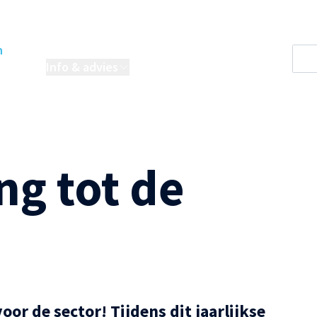
n
oordelen
Info & advies
Projecten
ng tot de
o
oor de sector! Tijdens dit jaarlijkse