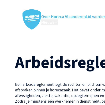
Over Horeca Vlaanderen
Lid worde
Nieuws
Horeca Academie
Ledenv
Arbeidsreg
Een arbeidsreglement legt de rechten en plichten 
afspraken binnen je horecazaak. Het bevat onder me
afwezigheden, ziekte, vakantie, opzegtermijnen en
Zodra je minstens één werknemer in dienst hebt, b