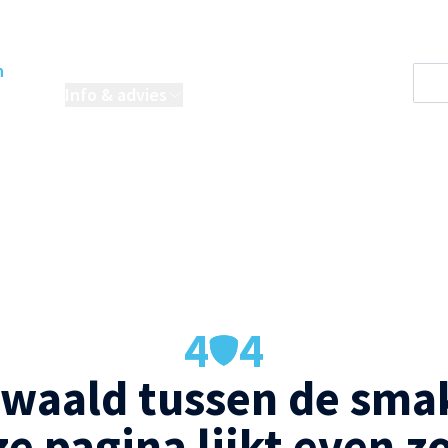
n
oordelen
Info & advies
Projecten
4
4
waald tussen de smak
e pagina lijkt even z