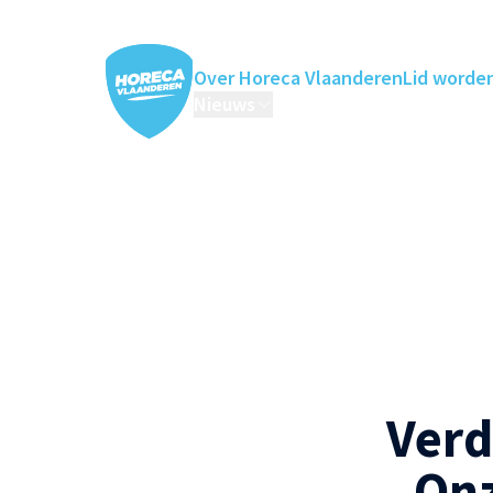
Over Horeca Vlaanderen
Lid worde
Nieuws
Horeca Academie
Ledenv
Verd
Onz