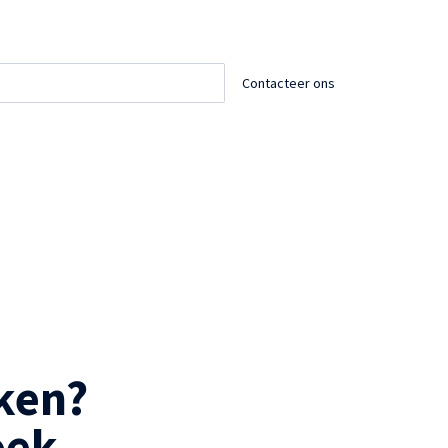
Contacteer ons
en? 

oek.